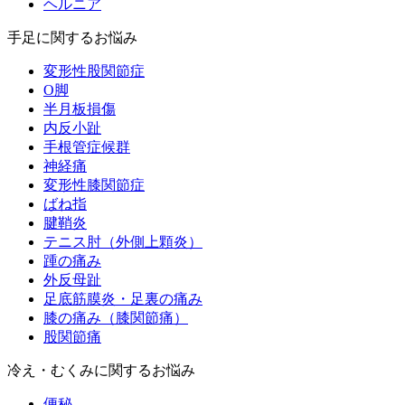
ヘルニア
手足に関するお悩み
変形性股関節症
O脚
半月板損傷
内反小趾
手根管症候群
神経痛
変形性膝関節症
ばね指
腱鞘炎
テニス肘（外側上顆炎）
踵の痛み
外反母趾
足底筋膜炎・足裏の痛み
膝の痛み（膝関節痛）
股関節痛
冷え・むくみに関するお悩み
便秘