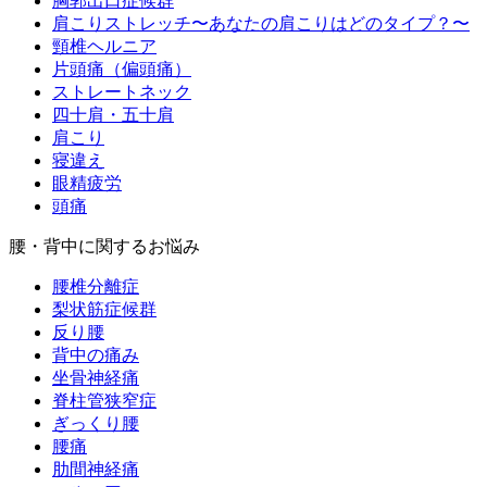
胸郭出口症候群
肩こりストレッチ〜あなたの肩こりはどのタイプ？〜
頸椎ヘルニア
片頭痛（偏頭痛）
ストレートネック
四十肩・五十肩
肩こり
寝違え
眼精疲労
頭痛
腰・背中に関するお悩み
腰椎分離症
梨状筋症候群
反り腰
背中の痛み
坐骨神経痛
脊柱管狭窄症
ぎっくり腰
腰痛
肋間神経痛