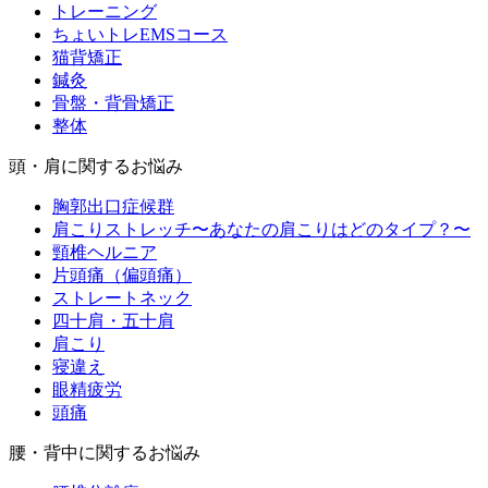
トレーニング
ちょいトレEMSコース
猫背矯正
鍼灸
骨盤・背骨矯正
整体
頭・肩に関するお悩み
胸郭出口症候群
肩こりストレッチ〜あなたの肩こりはどのタイプ？〜
頸椎ヘルニア
片頭痛（偏頭痛）
ストレートネック
四十肩・五十肩
肩こり
寝違え
眼精疲労
頭痛
腰・背中に関するお悩み