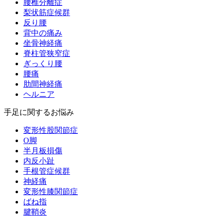
腰椎分離症
梨状筋症候群
反り腰
背中の痛み
坐骨神経痛
脊柱管狭窄症
ぎっくり腰
腰痛
肋間神経痛
ヘルニア
手足に関するお悩み
変形性股関節症
O脚
半月板損傷
内反小趾
手根管症候群
神経痛
変形性膝関節症
ばね指
腱鞘炎