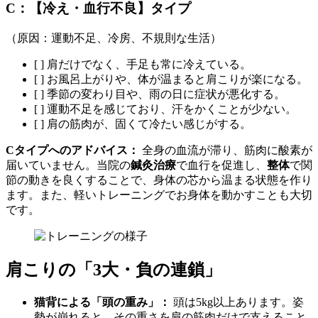
C：【冷え・血行不良】タイプ
（原因：運動不足、冷房、不規則な生活）
[ ] 肩だけでなく、手足も常に冷えている。
[ ] お風呂上がりや、体が温まると肩こりが楽になる。
[ ] 季節の変わり目や、雨の日に症状が悪化する。
[ ] 運動不足を感じており、汗をかくことが少ない。
[ ] 肩の筋肉が、固くて冷たい感じがする。
Cタイプへのアドバイス：
全身の血流が滞り、筋肉に酸素が
届いていません。当院の
鍼灸治療
で血行を促進し、
整体
で関
節の動きを良くすることで、身体の芯から温まる状態を作り
ます。また、軽いトレーニングでお身体を動かすことも大切
です。
肩こりの「3大・負の連鎖」
猫背による「頭の重み」：
頭は5kg以上あります。姿
勢が崩れると、その重さを肩の筋肉だけで支えること