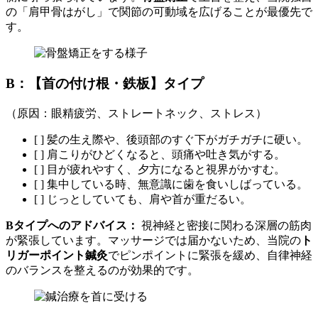
の「肩甲骨はがし」で関節の可動域を広げることが最優先で
す。
B：【首の付け根・鉄板】タイプ
（原因：眼精疲労、ストレートネック、ストレス）
[ ] 髪の生え際や、後頭部のすぐ下がガチガチに硬い。
[ ] 肩こりがひどくなると、頭痛や吐き気がする。
[ ] 目が疲れやすく、夕方になると視界がかすむ。
[ ] 集中している時、無意識に歯を食いしばっている。
[ ] じっとしていても、肩や首が重だるい。
Bタイプへのアドバイス：
視神経と密接に関わる深層の筋肉
が緊張しています。マッサージでは届かないため、当院の
ト
リガーポイント鍼灸
でピンポイントに緊張を緩め、自律神経
のバランスを整えるのが効果的です。