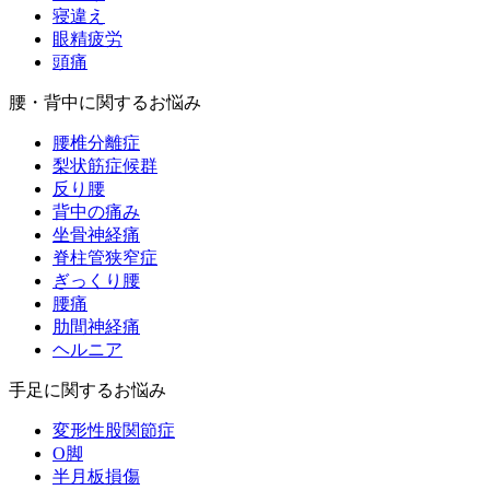
寝違え
眼精疲労
頭痛
腰・背中に関するお悩み
腰椎分離症
梨状筋症候群
反り腰
背中の痛み
坐骨神経痛
脊柱管狭窄症
ぎっくり腰
腰痛
肋間神経痛
ヘルニア
手足に関するお悩み
変形性股関節症
O脚
半月板損傷