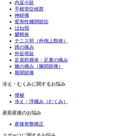
内反小趾
手根管症候群
神経痛
変形性膝関節症
ばね指
腱鞘炎
テニス肘（外側上顆炎）
踵の痛み
外反母趾
足底筋膜炎・足裏の痛み
膝の痛み（膝関節痛）
股関節痛
冷え・むくみに関するお悩み
便秘
冷え・浮腫み（むくみ）
産前産後のお悩み
産後骨盤矯正
スポーツに関するお悩み