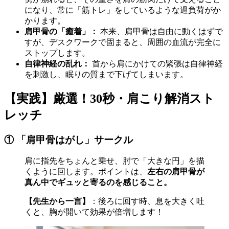
になり、常に「筋トレ」をしているような過負荷がか
かります。
肩甲骨の「癒着」：
本来、肩甲骨は自由に動くはずで
すが、デスクワークで固まると、周囲の血流が完全に
ストップします。
自律神経の乱れ：
首から肩にかけての緊張は自律神経
を刺激し、眠りの質まで下げてしまいます。
【実践】厳選！30秒・肩こり解消スト
レッチ
① 「肩甲骨はがし」サークル
肩に指先をちょんと乗せ、肘で「大きな円」を描
くように回します。ポイントは、
左右の肩甲骨が
真ん中でギュッと寄るのを感じること。
【先生から一言】
：後ろに回す時、息を大きく吐
くと、胸が開いて効果が倍増します！