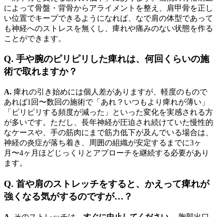
によって骨盤・背骨からアライメントを整え、肩甲骨を正し
い位置でキープできるようになれば、なで肩の体型であって
も神経へのストレスを無くし、痺れや痛みのない状態を作る
ことができます。
Q. 手や腕のピリピリした痺れは、何回くらいの施
術で取れますか？
A.
痺れの引き始めには個人差がありますが、軽度のもので
あれば1回〜数回の施術で「あれ？いつもより痺れが薄い」
「ピリピリする頻度が減った」といった変化を実感される方
が多いです。ただし、長年神経が圧迫され続けていた慢性的
なケースや、手の筋肉にまで筋力低下が及んでいる場合は、
神経の炎症が落ち着き、周囲の組織が安定するまでに3ヶ
月〜4ヶ月ほどじっくりとアプローチを継続する必要があり
ます。
Q. 首や肩のストレッチをすると、かえって痺れが
強くなる気がするのですが…？
A.
そのストレッチは、
すぐに中止してください。
胸郭出口