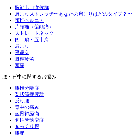
胸郭出口症候群
肩こりストレッチ〜あなたの肩こりはどのタイプ？〜
頸椎ヘルニア
片頭痛（偏頭痛）
ストレートネック
四十肩・五十肩
肩こり
寝違え
眼精疲労
頭痛
腰・背中に関するお悩み
腰椎分離症
梨状筋症候群
反り腰
背中の痛み
坐骨神経痛
脊柱管狭窄症
ぎっくり腰
腰痛