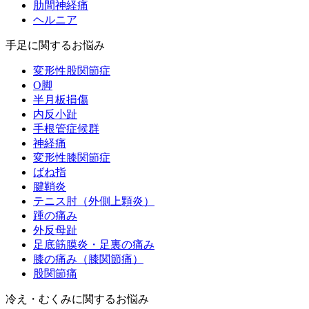
肋間神経痛
ヘルニア
手足に関するお悩み
変形性股関節症
O脚
半月板損傷
内反小趾
手根管症候群
神経痛
変形性膝関節症
ばね指
腱鞘炎
テニス肘（外側上顆炎）
踵の痛み
外反母趾
足底筋膜炎・足裏の痛み
膝の痛み（膝関節痛）
股関節痛
冷え・むくみに関するお悩み