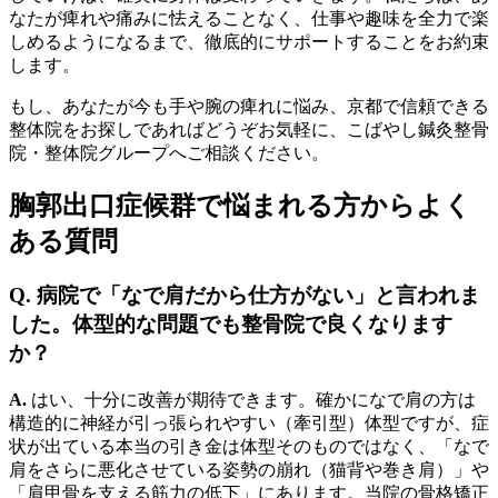
なたが痺れや痛みに怯えることなく、仕事や趣味を全力で楽
しめるようになるまで、徹底的にサポートすることをお約束
します。
もし、あなたが今も手や腕の痺れに悩み、京都で信頼できる
整体院をお探しであればどうぞお気軽に、こばやし鍼灸整骨
院・整体院グループへご相談ください。
胸郭出口症候群で悩まれる方からよく
ある質問
Q. 病院で「なで肩だから仕方がない」と言われま
した。体型的な問題でも整骨院で良くなります
か？
A.
はい、十分に改善が期待できます。確かになで肩の方は
構造的に神経が引っ張られやすい（牽引型）体型ですが、症
状が出ている本当の引き金は体型そのものではなく、「なで
肩をさらに悪化させている姿勢の崩れ（猫背や巻き肩）」や
「肩甲骨を支える筋力の低下」にあります。当院の骨格矯正