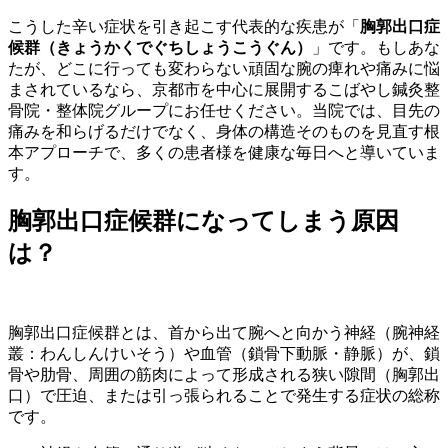
こうした辛い症状を引き起こす代表的な疾患が「
胸郭出口症
候群（きょうかくでぐちしょうこうぐん）
」です。もしあな
たが、どこに行っても変わらない頑固な腕の痺れや痛みに悩
まされているなら、京都市を中心に展開するこばやし鍼灸整
骨院・整体院グループにお任せください。当院では、目先の
痛みを和らげるだけでなく、身体の構造そのものを見直す根
本アプローチで、多くの患者様を健康な毎日へと導いていま
す。
胸郭出口症候群になってしまう原因
は？
胸郭出口症候群とは、首から出て腕へと向かう神経（腕神経
叢：わんしんけいそう）や血管（鎖骨下動脈・静脈）が、鎖
骨や肋骨、周囲の筋肉によって形成される狭い隙間（胸郭出
口）で圧迫、または引っ張られることで発生する症状の総称
です。