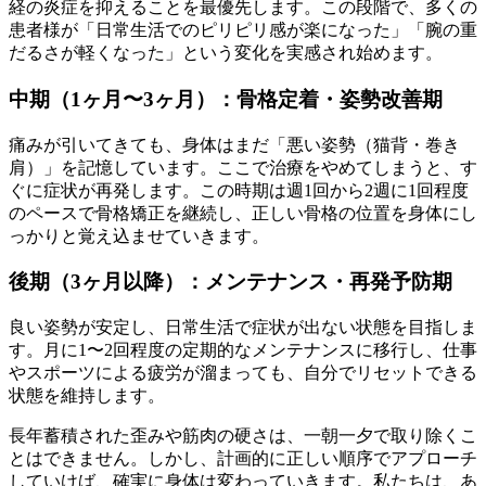
経の炎症を抑えることを最優先します。この段階で、多くの
患者様が「日常生活でのピリピリ感が楽になった」「腕の重
だるさが軽くなった」という変化を実感され始めます。
中期（1ヶ月〜3ヶ月）：骨格定着・姿勢改善期
痛みが引いてきても、身体はまだ「悪い姿勢（猫背・巻き
肩）」を記憶しています。ここで治療をやめてしまうと、す
ぐに症状が再発します。この時期は週1回から2週に1回程度
のペースで骨格矯正を継続し、正しい骨格の位置を身体にし
っかりと覚え込ませていきます。
後期（3ヶ月以降）：メンテナンス・再発予防期
良い姿勢が安定し、日常生活で症状が出ない状態を目指しま
す。月に1〜2回程度の定期的なメンテナンスに移行し、仕事
やスポーツによる疲労が溜まっても、自分でリセットできる
状態を維持します。
長年蓄積された歪みや筋肉の硬さは、一朝一夕で取り除くこ
とはできません。しかし、計画的に正しい順序でアプローチ
していけば、確実に身体は変わっていきます。私たちは、あ