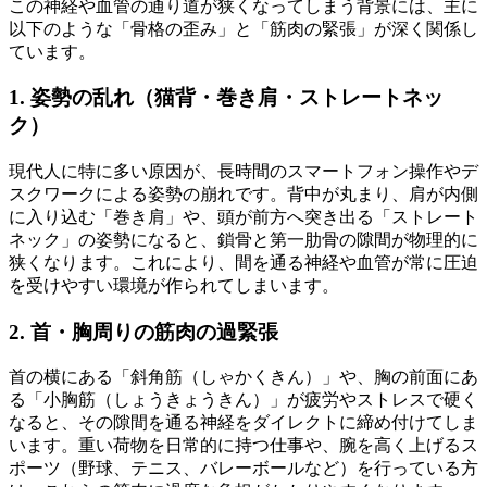
この神経や血管の通り道が狭くなってしまう背景には、主に
以下のような「骨格の歪み」と「筋肉の緊張」が深く関係し
ています。
1. 姿勢の乱れ（猫背・巻き肩・ストレートネッ
ク）
現代人に特に多い原因が、長時間のスマートフォン操作やデ
スクワークによる姿勢の崩れです。背中が丸まり、肩が内側
に入り込む「巻き肩」や、頭が前方へ突き出る「ストレート
ネック」の姿勢になると、鎖骨と第一肋骨の隙間が物理的に
狭くなります。これにより、間を通る神経や血管が常に圧迫
を受けやすい環境が作られてしまいます。
2. 首・胸周りの筋肉の過緊張
首の横にある「斜角筋（しゃかくきん）」や、胸の前面にあ
る「小胸筋（しょうきょうきん）」が疲労やストレスで硬く
なると、その隙間を通る神経をダイレクトに締め付けてしま
います。重い荷物を日常的に持つ仕事や、腕を高く上げるス
ポーツ（野球、テニス、バレーボールなど）を行っている方