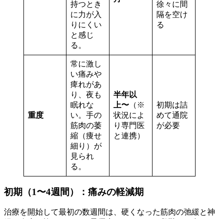
持つとき
徐々に間
に力が入
隔を空け
りにくい
る
と感じ
る。
常に激し
い痛みや
痺れがあ
り、夜も
半年以
眠れな
上〜
（※
初期は詰
重度
い。手の
状況によ
めて通院
筋肉の萎
り専門医
が必要
縮（痩せ
と連携）
細り）が
見られ
る。
初期（1〜4週間）：痛みの軽減期
治療を開始して最初の数週間は、硬くなった筋肉の弛緩と神