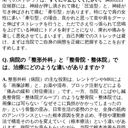
症候群には、神経が押し潰されて痛む「圧迫型」と、神経が
引き伸ばされて痛む「牽引型」があります。特になで肩の女
性に多い「牽引型」の場合、良かれと思って首や肩をグーッ
と伸ばすストレッチを行うと、ただでさえ引っ張られて悲鳴
を上げている神経にトドメを刺すことになり、痺れや痛みを
著しく悪化させてしまいます。自己判断でのストレッチは避
け、まずは当院でご自身の病態を正確に把握することをおす
すめします。
Q. 病院の「整形外科」と「整骨院・整体院」で
は、治療にどのような違いがありますか？
A.
整形外科（病院）の主な役割は、レントゲンやMRIによ
る「画像診断」と、お薬や湿布、ブロック注射などによる
「痛みの緩和（対症療法）」です。一方、当院（こばやし鍼
灸整骨院・整体院グループ）のような整骨院・整体院では、
画像には写らない「なぜそこに負担がかかってしまったの
か」という骨盤の歪み、日常生活の姿勢のクセ、全身の筋肉
のアンバランスといった根本原因を突き止め、手技や運動療
法で構造そのものを変えていく（根本療法）という違いがあ
ります。病院でお薬をもらいながら、当院で根本改善を目指