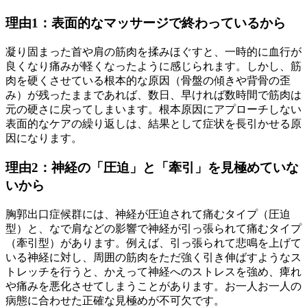
理由1：表面的なマッサージで終わっているから
凝り固まった首や肩の筋肉を揉みほぐすと、一時的に血行が
良くなり痛みが軽くなったように感じられます。しかし、筋
肉を硬くさせている根本的な原因（骨盤の傾きや背骨の歪
み）が残ったままであれば、数日、早ければ数時間で筋肉は
元の硬さに戻ってしまいます。根本原因にアプローチしない
表面的なケアの繰り返しは、結果として症状を長引かせる原
因になります。
理由2：神経の「圧迫」と「牽引」を見極めていな
いから
胸郭出口症候群には、神経が圧迫されて痛むタイプ（圧迫
型）と、なで肩などの影響で神経が引っ張られて痛むタイプ
（牽引型）があります。例えば、引っ張られて悲鳴を上げて
いる神経に対し、周囲の筋肉をただ強く引き伸ばすようなス
トレッチを行うと、かえって神経へのストレスを強め、痺れ
や痛みを悪化させてしまうことがあります。お一人お一人の
病態に合わせた正確な見極めが不可欠です。