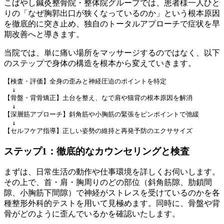
こばやし鍼灸整骨院・整体院グループでは、患者様一人ひと
りの「なぜ胸郭出口が狭くなっているのか」という根本原因
を徹底的に突き止め、独自のトータルアプローチで症状を早
期改善へと導きます。
当院では、単に痛い場所をマッサージするのではなく、以下
のステップで身体の構造を根本から変えていきます。
【検査・評価】全身の歪みと神経圧迫のポイントを特定

  ↓

【骨盤・背骨矯正】土台を整え、なで肩や猫背の根本原因を解消

  ↓

【深層筋アプローチ】斜角筋や小胸筋の緊張をピンポイントで弛緩

  ↓

ステップ1：徹底的なカウンセリングと検査
まずは、日常生活の動作や仕事環境を詳しくお伺いします。
その上で、首・肩・胸周りのどの部位（斜角筋隙、肋鎖間
隙、小胸筋下間隙）で神経がストレスを受けているのかを各
種整形外科的テストを用いて見極めます。同時に、骨盤や背
骨がどのように歪んでいるかを確認いたします。