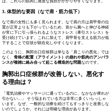
は、これらの筋肉に過度な負担がかかりやすくなります。
3. 体型的な要因（なで肩・筋力低下）
なで肩の女性にも多く見られます。なで肩の方は肩甲骨の位
置が正常よりも下がっているため、首から腕へと伸びる神経
が常に下に引っ張られるようなストレス（牽引ストレス）を
受け続けています。これに加えて、肩甲骨を支える筋力が低
下することで症状が顕在化しやすくなります。
このように、胸郭出口症候群は単なる「肩こりの悪化」では
なく、
骨格の配置（アライメント）の崩れや筋肉のアンバラ
ンスが複雑に絡み合って起こる構造的な問題
なのです。
胸郭出口症候群が改善しない、悪化す
る理由は？
「電気治療やマッサージに通っているのに、なかなか痺れが
引かない…」 そう悩まれている方は非常に多くいらっしゃ
います。なぜ、一般的な治療を続けてもすっきりと改善しな
いのでしょうか。それには明確な理由があります。