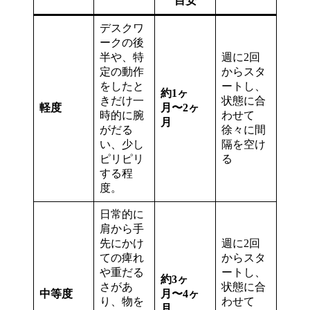
目安
デスクワ
ークの後
半や、特
週に2回
定の動作
からスタ
をしたと
ートし、
約1ヶ
きだけ一
状態に合
軽度
月〜2ヶ
時的に腕
わせて
月
がだる
徐々に間
い、少し
隔を空け
ピリピリ
る
する程
度。
日常的に
肩から手
先にかけ
週に2回
ての痺れ
からスタ
や重だる
ートし、
約3ヶ
さがあ
状態に合
中等度
月〜4ヶ
り、物を
わせて
月