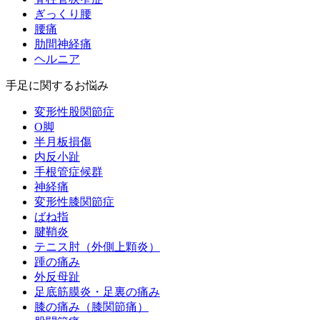
ぎっくり腰
腰痛
肋間神経痛
ヘルニア
手足に関するお悩み
変形性股関節症
O脚
半月板損傷
内反小趾
手根管症候群
神経痛
変形性膝関節症
ばね指
腱鞘炎
テニス肘（外側上顆炎）
踵の痛み
外反母趾
足底筋膜炎・足裏の痛み
膝の痛み（膝関節痛）