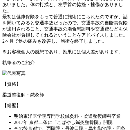
あいました。体の打撲と、左手首の捻挫・挫傷がありまし
た。
最初は健康保険をもって普通に施術にこられたのですが、話
を聞いてみると交通事故だったので、交通事故の自賠責保険
が適用されること、交通事故の場合慰謝料や交通費なども保
険会社が負担してくれるということをアドバイスしました。
2ヶ月で足の痛みも改善し、施術を終了しました。
※お客様個人の感想であり、効果には個人差があります。
執筆者のご紹介
【資格】
柔道整復師・鍼灸師
【経歴】
明治東洋医学院専門学校鍼灸科・柔道整復師科卒業
2017年 京都二条に「こばやし鍼灸整骨院」開院
その後京都で、西院院・丹波口院・烏丸御池院・四条