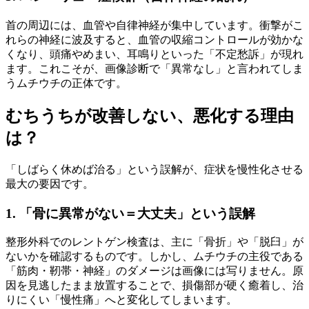
首の周辺には、血管や自律神経が集中しています。衝撃がこ
れらの神経に波及すると、血管の収縮コントロールが効かな
くなり、頭痛やめまい、耳鳴りといった「不定愁訴」が現れ
ます。これこそが、画像診断で「異常なし」と言われてしま
うムチウチの正体です。
むちうちが改善しない、悪化する理由
は？
「しばらく休めば治る」という誤解が、症状を慢性化させる
最大の要因です。
1. 「骨に異常がない＝大丈夫」という誤解
整形外科でのレントゲン検査は、主に「骨折」や「脱臼」が
ないかを確認するものです。しかし、ムチウチの主役である
「筋肉・靭帯・神経」のダメージは画像には写りません。原
因を見逃したまま放置することで、損傷部が硬く癒着し、治
りにくい「慢性痛」へと変化してしまいます。