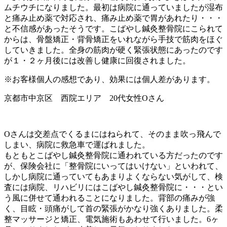
ムチウチになりました。最初は病院に通っていましたが湿布
と痛み止め薬で対応され、痛み止め薬で胃があれたり・・・
と不信感があったそうです。こばやし鍼灸整骨院にこられて
からは、骨盤矯正・背骨矯正をいれながら手技で筋肉をほぐ
していきました。全身の筋肉が硬く緊張状態にあったのです
が１・２ヶ月後には改善し健康に回復されました。
※お客様個人の感想であり、効果には個人差があります。
京都市中京区 西院エリア 20代女性Oさん
Oさんは交差点でくるまにはねられて、そのまま吹っ飛んで
しまい、病院に救急車で運ばれました。
もともとこばやし鍼灸整骨院に通われている方だったのです
が、保険会社に「整骨院にいってはいけない」といわれて、
しかし病院に通っていてもあまりよくならない気がして、検
査には病院、リハビリにはこばやし鍼灸整骨院に・・・とい
う風に併せて通われることになりました。背部の痛みが強
く、目眩・頭痛がして首の緊張がかなり強くありました。柔
整マッサージと矯正、電気施術もあわせて行いました。6ヶ