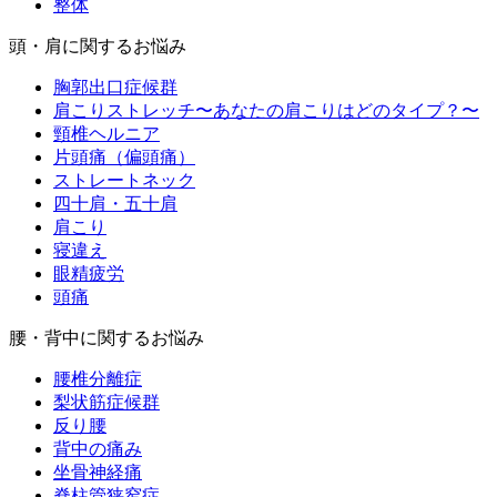
整体
頭・肩に関するお悩み
胸郭出口症候群
肩こりストレッチ〜あなたの肩こりはどのタイプ？〜
頸椎ヘルニア
片頭痛（偏頭痛）
ストレートネック
四十肩・五十肩
肩こり
寝違え
眼精疲労
頭痛
腰・背中に関するお悩み
腰椎分離症
梨状筋症候群
反り腰
背中の痛み
坐骨神経痛
脊柱管狭窄症