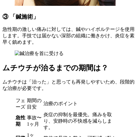
③ 「鍼施術」
急性期の激しい痛みに対しては、鍼やハイボルテージを使用
します。手技では届かない深部の組織に働きかけ、炎症を素
早く鎮めます。
ムチウチが治るまでの期間は？
ムチウチは「治った」と思っても再発しやすいため、段階的
な治療が必要です。
フェ
期間の
治療のポイント
ーズ
目安
炎症の抑制を最優先。痛みを取
急性
事故〜
り、安静時の不快感を減らしま
期
1ヶ月
す。
1ヶ