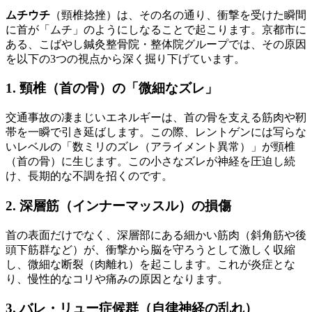
ムチウチ
（頸椎捻挫）は、その名の通り、衝撃を受けた瞬間
に首が「ムチ」のようにしなることで起こります。京都市に
ある、こばやし鍼灸整骨院・整体院グループでは、その原因
を以下の3つの視点から深く掘り下げています。
1. 頸椎（首の骨）の「微細なズレ」
交通事故の凄まじいエネルギーは、首の骨を支える筋肉や靭
帯を一瞬で引き延ばします。この際、レントゲンには写らな
いレベルの「数ミリのズレ（アライメント異常）」が頸椎
（首の骨）に生じます。この小さなズレが神経を圧迫し続
け、長期的な不調を招くのです。
2. 深層筋（インナーマッスル）の損傷
首の表面だけでなく、深層部にある細かい筋肉（斜角筋や後
頭下筋群など）が、衝撃から脳を守ろうとして激しく収縮
し、微細な断裂（肉離れ）を起こします。これが炎症とな
り、慢性的なコリや痛みの原因となります。
3. バレ・リュー症候群（自律神経の乱れ）