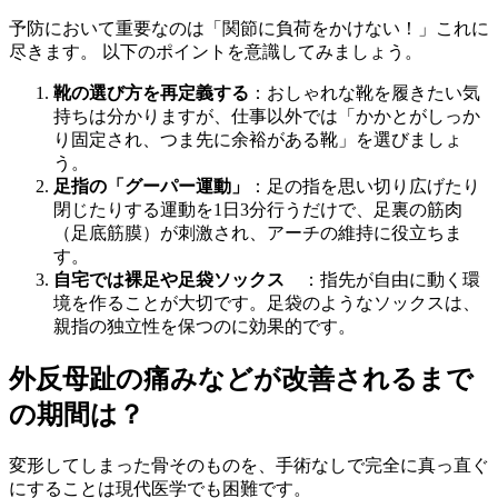
予防において重要なのは「関節に負荷をかけない！」これに
尽きます。 以下のポイントを意識してみましょう。
靴の選び方を再定義する
：おしゃれな靴を履きたい気
持ちは分かりますが、仕事以外では「かかとがしっか
り固定され、つま先に余裕がある靴」を選びましょ
う。
足指の「グーパー運動」
：足の指を思い切り広げたり
閉じたりする運動を1日3分行うだけで、足裏の筋肉
（足底筋膜）が刺激され、アーチの維持に役立ちま
す。
自宅では裸足や足袋ソックス
：指先が自由に動く環
境を作ることが大切です。足袋のようなソックスは、
親指の独立性を保つのに効果的です。
外反母趾の痛みなどが改善されるまで
の期間は？
変形してしまった骨そのものを、手術なしで完全に真っ直ぐ
にすることは現代医学でも困難です。