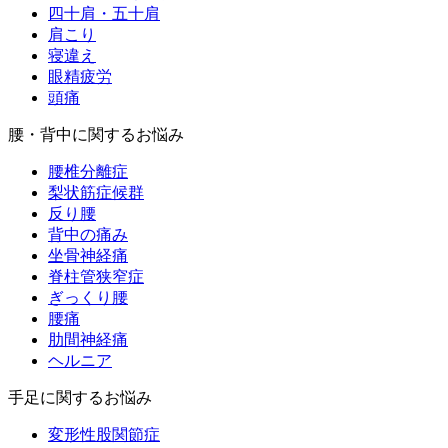
四十肩・五十肩
肩こり
寝違え
眼精疲労
頭痛
腰・背中に関するお悩み
腰椎分離症
梨状筋症候群
反り腰
背中の痛み
坐骨神経痛
脊柱管狭窄症
ぎっくり腰
腰痛
肋間神経痛
ヘルニア
手足に関するお悩み
変形性股関節症