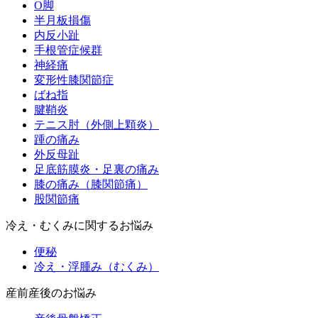
O脚
半月板損傷
内反小趾
手根管症候群
神経痛
変形性膝関節症
ばね指
腱鞘炎
テニス肘（外側上顆炎）
踵の痛み
外反母趾
足底筋膜炎・足裏の痛み
膝の痛み（膝関節痛）
股関節痛
冷え・むくみに関するお悩み
便秘
冷え・浮腫み（むくみ）
産前産後のお悩み