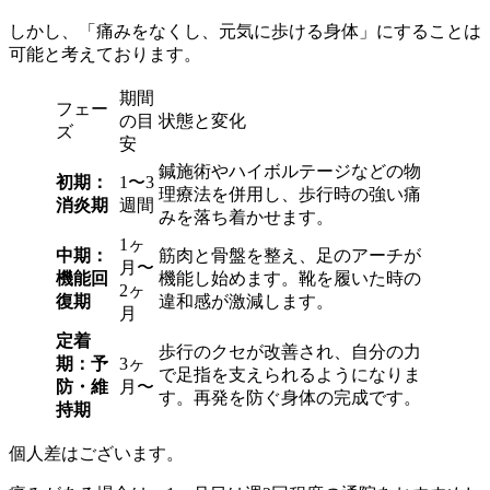
しかし、「痛みをなくし、元気に歩ける身体」にすることは
可能と考えております。
期間
フェー
の目
状態と変化
ズ
安
鍼施術やハイボルテージなどの物
初期：
1〜3
理療法を併用し、歩行時の強い痛
消炎期
週間
みを落ち着かせます。
1ヶ
中期：
筋肉と骨盤を整え、足のアーチが
月〜
機能回
機能し始めます。靴を履いた時の
2ヶ
復期
違和感が激減します。
月
定着
歩行のクセが改善され、自分の力
期：予
3ヶ
で足指を支えられるようになりま
防・維
月〜
す。再発を防ぐ身体の完成です。
持期
個人差はございます。