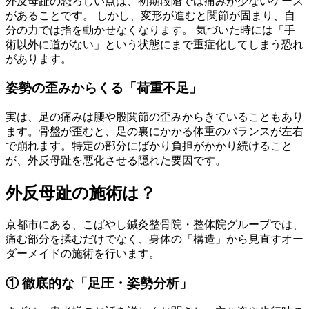
外反母趾の恐ろしい点は、初期段階では痛みが少ないケース
があることです。 しかし、変形が進むと関節が固まり、自
分の力では指を動かせなくなります。 気づいた時には「手
術以外に道がない」という状態にまで重症化してしまう恐れ
があります。
姿勢の歪みからくる「荷重不足」
実は、足の痛みは腰や股関節の歪みからきていることもあり
ます。骨盤が歪むと、足の裏にかかる体重のバランスが左右
で崩れます。特定の部分にばかり負担がかかり続けること
が、外反母趾を悪化させる隠れた要因です。
外反母趾の施術は？
京都市にある、こばやし鍼灸整骨院・整体院グループでは、
痛む部分を揉むだけでなく、身体の「構造」から見直すオー
ダーメイドの施術を行います。
① 徹底的な「足圧・姿勢分析」