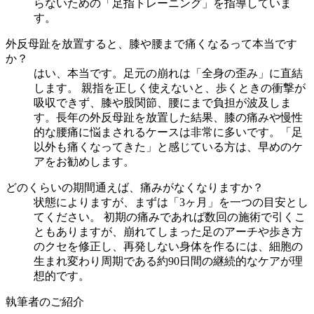
らないための「足指トレーニング」を指導していま
す。
外反母趾を放置すると、膝や腰まで痛くなるって本当です
か？
はい、本当です。足元の崩れは「全身の歪み」に直結
します。 親指を正しく使えないと、歩くときの衝撃が
吸収できず、膝や股関節、腰にまで負担が波及しま
す。長年の外反母趾を放置した結果、膝の痛みや慢性
的な腰痛に悩まされるケースは非常に多いです。「足
以外も痛くなってきた」と感じている方は、早めのケ
アをお勧めします。
どのくらいの期間通えば、痛みがなくなりますか？
状態によりますが、まずは「3ヶ月」を一つの目安とし
てください。 初期の痛みであれば数回の施術で引くこ
ともありますが、崩れてしまった足のアーチや歩き方
のクセを修正し、再発しない身体を作るには、細胞の
生まれ変わり周期である約90日間の継続的なケアが理
想的です。
執筆者のご紹介