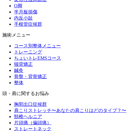
O脚
半月板損傷
内反小趾
手根管症候群
施術メニュー
コース別整体メニュー
トレーニング
ちょいトレEMSコース
猫背矯正
鍼灸
骨盤・背骨矯正
整体
頭・肩に関するお悩み
胸郭出口症候群
肩こりストレッチ〜あなたの肩こりはどのタイプ？〜
頸椎ヘルニア
片頭痛（偏頭痛）
ストレートネック