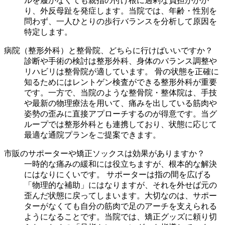
ルを履かなくても親指の付け根に過剰な負担がかか
り、外反母趾を発症します。当院では、年齢・性別を
問わず、一人ひとりの歩行バランスを分析して原因を
特定します。
病院（整形外科）と整骨院、どちらに行けばいいですか？
診断や手術の検討は整形外科、身体のバランス調整や
リハビリは整骨院が適しています。 骨の状態を正確に
知るためにはレントゲン検査ができる整形外科が重要
です。一方で、当院のような整骨院・整体院は、手技
や最新の物理療法を用いて、痛みを出している筋肉や
姿勢の歪みに直接アプローチするのが得意です。当グ
ループでは整形外科とも連携しており、状態に応じて
最適な通院プランをご提案できます。
市販のサポーターや矯正ソックスは効果がありますか？
一時的な痛みの緩和には役立ちますが、根本的な解決
にはなりにくいです。 サポーターは指の間を広げる
「物理的な補助」にはなりますが、それを外せば元の
歪んだ状態に戻ってしまいます。大切なのは、サポー
ターがなくても自分の筋肉で足のアーチを支えられる
ようになることです。当院では、矯正グッズに頼り切