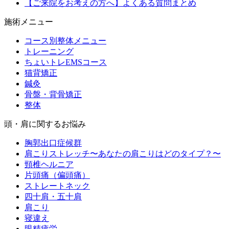
【ご来院をお考えの方へ】よくある質問まとめ
施術メニュー
コース別整体メニュー
トレーニング
ちょいトレEMSコース
猫背矯正
鍼灸
骨盤・背骨矯正
整体
頭・肩に関するお悩み
胸郭出口症候群
肩こりストレッチ〜あなたの肩こりはどのタイプ？〜
頸椎ヘルニア
片頭痛（偏頭痛）
ストレートネック
四十肩・五十肩
肩こり
寝違え
眼精疲労