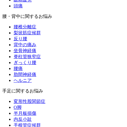
頭痛
腰・背中に関するお悩み
腰椎分離症
梨状筋症候群
反り腰
背中の痛み
坐骨神経痛
脊柱管狭窄症
ぎっくり腰
腰痛
肋間神経痛
ヘルニア
手足に関するお悩み
変形性股関節症
O脚
半月板損傷
内反小趾
手根管症候群