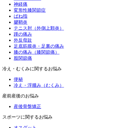
神経痛
変形性膝関節症
ばね指
腱鞘炎
テニス肘（外側上顆炎）
踵の痛み
外反母趾
足底筋膜炎・足裏の痛み
膝の痛み（膝関節痛）
股関節痛
冷え・むくみに関するお悩み
便秘
冷え・浮腫み（むくみ）
産前産後のお悩み
産後骨盤矯正
スポーツに関するお悩み
オスグット