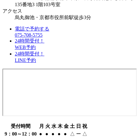
135番地3 1階103号室
アクセス
烏丸御池・京都市役所前駅徒歩3分
電話で予約する
075-708-5755
24時間受付！
WEB予約
24時間受付！
LINE予約
受付時間
月
火
水
木
金
土
日
祝
9：00～12：00
●
●
●
●
●
△
ー
△