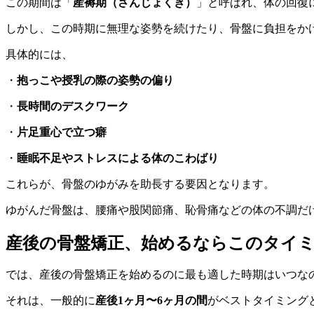
この期間は「
産褥期（さんじょくき）
」と呼ばれ、体の回復
しかし、この時期に無理な姿勢を続けたり、骨盤に負担をか
具体的には、
・
抱っこや授乳の際の姿勢の偏り
・
長時間のデスクワーク
・
片足重心で立つ癖
・
睡眠不足やストレスによる体のこわばり
これらが、骨盤のゆがみを助長する要因となります。
ゆがんだ骨盤は、腰痛や股関節痛、恥骨痛などの体の不調だ
産後の骨盤矯正、始めるならこのタイ
では、産後の骨盤矯正を始めるのに最も適した時期はいつな
それは、一般的に
産後1ヶ月〜6ヶ月の間
がベストタイミング