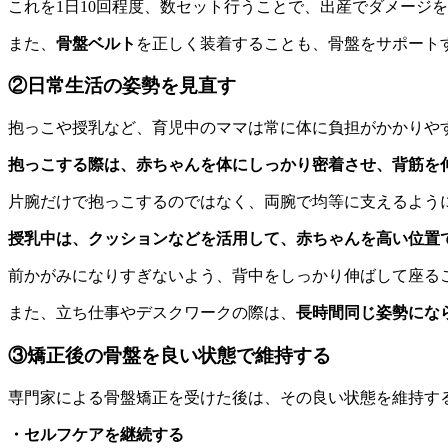
これを1日10回程度、数セット行うことで、出産でダメージ
また、
骨盤ベルト
を正しく装着することも、骨盤をサポート
②日常生活の姿勢を見直す
抱っこや授乳など、育児中のママは常に体に負担がかかりや
抱っこする際は、赤ちゃんを体にしっかり密着させ、背筋を
片腕だけで抱っこするのではなく、両腕で均等に支えるよう
授乳中は、クッシ
ョンなどを活用して、赤ちゃんを高い位置
前かがみになりすぎないよう、背中をしっかり伸ばして座る
また、立ち仕事やデスクワークの際は、
長時間同じ姿勢にな
③矯正後の骨盤を良い状態で維持する
専門家による骨盤矯正を受けた後は、その良い状態を維持す
・セルフケアを継続する