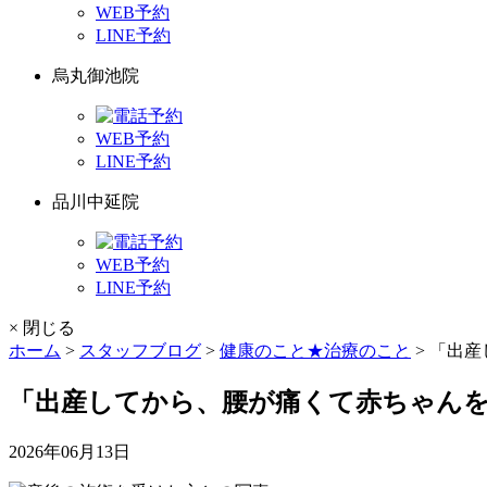
WEB予約
LINE予約
烏丸御池院
WEB予約
LINE予約
品川中延院
WEB予約
LINE予約
× 閉じる
ホーム
>
スタッフブログ
>
健康のこと★治療のこと
>
「出産
「出産してから、腰が痛くて赤ちゃん
2026年06月13日