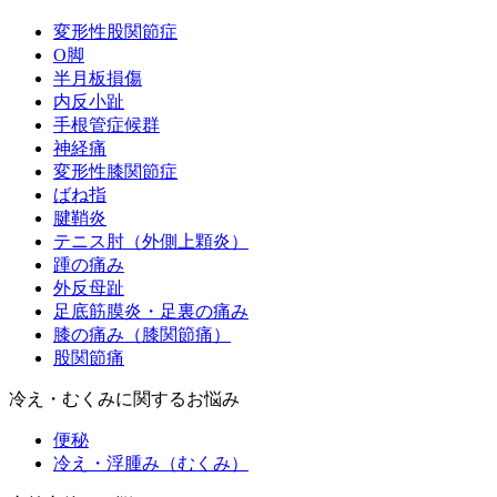
変形性股関節症
O脚
半月板損傷
内反小趾
手根管症候群
神経痛
変形性膝関節症
ばね指
腱鞘炎
テニス肘（外側上顆炎）
踵の痛み
外反母趾
足底筋膜炎・足裏の痛み
膝の痛み（膝関節痛）
股関節痛
冷え・むくみに関するお悩み
便秘
冷え・浮腫み（むくみ）