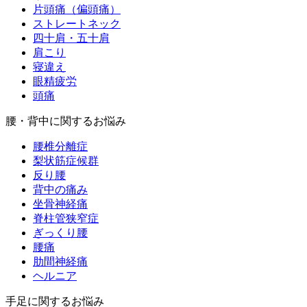
片頭痛（偏頭痛）
ストレートネック
四十肩・五十肩
肩こり
寝違え
眼精疲労
頭痛
腰・背中に関するお悩み
腰椎分離症
梨状筋症候群
反り腰
背中の痛み
坐骨神経痛
脊柱管狭窄症
ぎっくり腰
腰痛
肋間神経痛
ヘルニア
手足に関するお悩み