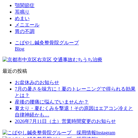
顎関節症
耳鳴り
めまい
メニエール
胃の不調
こばやし鍼灸整骨院グループ
Blog
最近の投稿
お盆休みのお知らせ
7月の暑さを味方に！夏のトレーニングで得られる効果
とは？
産後の腰痛に悩んでいませんか？
夏太り・夏むくみを撃退！その原因はエアコン冷えと
自律神経かも…
2026年7月11日（土）営業時間変更のお知らせ